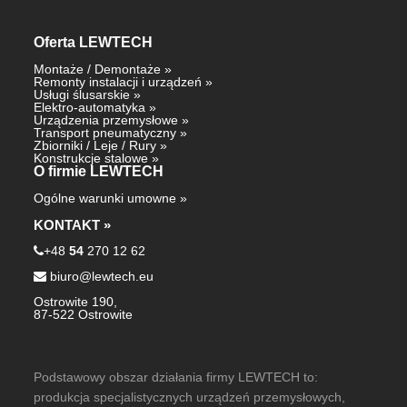
Oferta
LEWTECH
Montaże
/
Demontaże
»
Remonty instalacji i urządzeń
»
Usługi ślusarskie
»
Elektro-automatyka
»
Urządzenia przemysłowe
»
Transport pneumatyczny
»
Zbiorniki
/
Leje
/
Rury
»
Konstrukcje stalowe
»
O firmie LEWTECH
Ogólne warunki umowne
»
KONTAKT »
+48
54
270 12 62
biuro@lewtech.eu
Ostrowite 190,
87-522 Ostrowite
Podstawowy obszar działania firmy LEWTECH to:
produkcja specjalistycznych urządzeń przemysłowych,